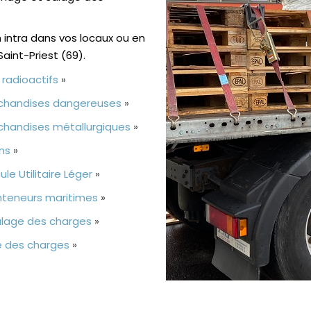
intra dans vos locaux ou en
Saint-Priest (69).
 radioactifs
»
rchandises dangereuses
»
chandises métallurgiques
»
ns
»
le Utilitaire Léger
»
nteneurs maritimes
»
alage des charges
»
e des charges
»