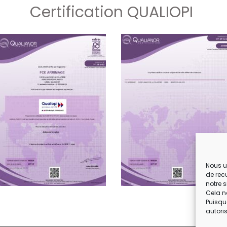
Certification QUALIOPI
Nous u
de rec
notre s
Cela n
Puisqu
autoris